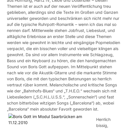
aus Hoffnung, Hartz IV, Liebe und Dosenbier – diesen
Themen ist er auch auf der neuen Veröffentlichung treu
geblieben, allerdings sind die Texte im Großen und Ganzen
universeller geworden und beschränken sich nicht mehr nur
auf die typische Ruhrpott-Romantik – wenn ich das mal so
nennen darf. Mittlerweile stehen Jobfrust, Liebeslust, und
alltägliche Erlebnisse an erster Stelle und diese Themen
werden wie gewohnt in leichte und eingängige Popmelodien
verpackt, die ein bisschen voller und vielseitiger klingen als
gewohnt. Da sind vor allem Instrumente wie Schlagzeug,
Bass und ein Keyboard zu hören, die den handgemachten
Sound von Boris Gott aufpeppen. Im Mittelpunkt stehen
nach wie vor die Akustik-Gitarre und die markante Stimme
von Boris, die mit den typischen Betonungen so herrlich
vertraut rüber kommt. Melancholische und kritische Songs
wie der „Bahnhofs-Blues“ und „T.H.E.O.“ wechseln sich mit
Liebesliedern („S.C.H.L.U.S.S.“, „Sonnenschein“) und fast
schon bitterböse witzigen Songs („Barcelona“) ab, wobei
„Barcelona“ mein absoluter Favorit geworden ist.
Herrlich
bissig,