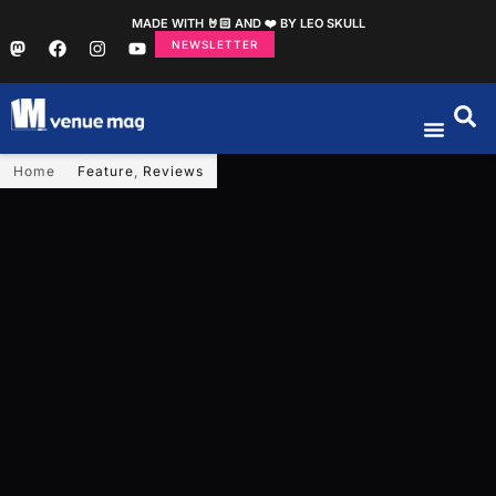
MADE WITH 🤘🏻 AND ❤️ BY LEO SKULL
NEWSLETTER
Home
Feature
,
Reviews