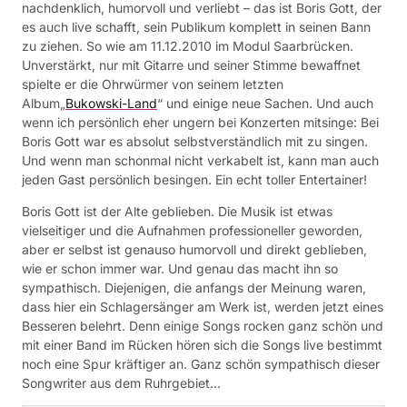
nachdenklich, humorvoll und verliebt – das ist Boris Gott, der
es auch live schafft, sein Publikum komplett in seinen Bann
zu ziehen. So wie am 11.12.2010 im Modul Saarbrücken.
Unverstärkt, nur mit Gitarre und seiner Stimme bewaffnet
spielte er die Ohrwürmer von seinem letzten
Album„
Bukowski-Land
“ und einige neue Sachen. Und auch
wenn ich persönlich eher ungern bei Konzerten mitsinge: Bei
Boris Gott war es absolut selbstverständlich mit zu singen.
Und wenn man schonmal nicht verkabelt ist, kann man auch
jeden Gast persönlich besingen. Ein echt toller Entertainer!
Boris Gott ist der Alte geblieben. Die Musik ist etwas
vielseitiger und die Aufnahmen professioneller geworden,
aber er selbst ist genauso humorvoll und direkt geblieben,
wie er schon immer war. Und genau das macht ihn so
sympathisch. Diejenigen, die anfangs der Meinung waren,
dass hier ein Schlagersänger am Werk ist, werden jetzt eines
Besseren belehrt. Denn einige Songs rocken ganz schön und
mit einer Band im Rücken hören sich die Songs live bestimmt
noch eine Spur kräftiger an. Ganz schön sympathisch dieser
Songwriter aus dem Ruhrgebiet…