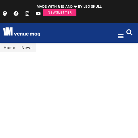
MADE WITH 🤘🏻 AND ❤️ BY LEO SKULL
NEWSLETTER
Home
News