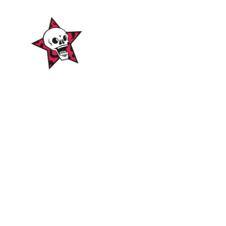
WordPress-Websites
und -Hosting
für Bands
ICH WILL EINE 🤘🏻
Themen
Alben
Amphitheater
Autogrammstunden
Berichte