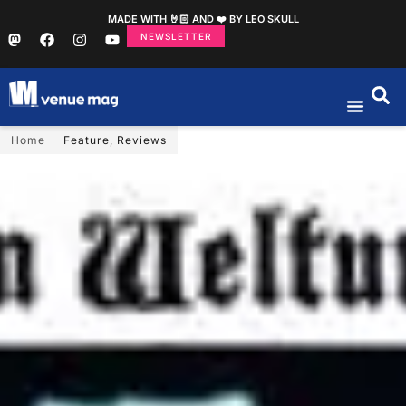
MADE WITH 🤘🏻 AND ❤️ BY LEO SKULL
NEWSLETTER
Home
Feature
,
Reviews