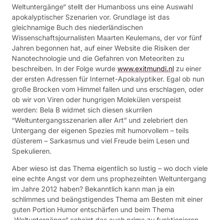
Weltuntergänge“ stellt der Humanboss uns eine Auswahl
apokalyptischer Szenarien vor. Grundlage ist das
gleichnamige Buch des niederländischen
Wissenschaftsjournalisten Maarten Keulemans, der vor fünf
Jahren begonnen hat, auf einer Website die Risiken der
Nanotechnologie und die Gefahren von Meteoriten zu
beschreiben. In der Folge wurde
www.exitmundi.nl
zu einer
der ersten Adressen für Internet-Apokalyptiker. Egal ob nun
große Brocken vom Himmel fallen und uns erschlagen, oder
ob wir von Viren oder hungrigen Molekülen verspeist
werden: Bela B widmet sich diesen skurrilen
“Weltuntergangsszenarien aller Art” und zelebriert den
Untergang der eigenen Spezies mit humorvollem – teils
düsterem – Sarkasmus und viel Freude beim Lesen und
Spekulieren.
Aber wieso ist das Thema eigentlich so lustig – wo doch viele
eine echte Angst vor dem uns prophezeihten Weltuntergang
im Jahre 2012 haben? Bekanntlich kann man ja ein
schlimmes und beängstigendes Thema am Besten mit einer
guten Portion Humor entschärfen und beim Thema
„Weltuntergänge“ scheint das auch prima zu funktionieren.