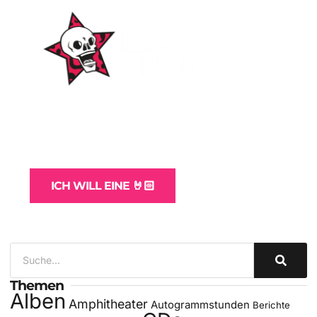
WordPress-Websites
und -Hosting
für Bands
ICH WILL EINE 🤘🏻
Themen
Alben
Amphitheater
Autogrammstunden
Berichte