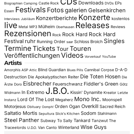
CDs
Downloads
EPs
Castle Rock
DVDs
Biographien
Camping
Festivals
Fotos
galerien
Gelsenkirchen
Essen
Konzerte
Konzertberichte
kostenlos
Interviews
Jubiläum
live
Releases
Mülheim
Metal
MP3
Reviews
Oberhausen
Rezensionen
Rock Hard
Rock Hard
Rock
Singles
Festival
ruhr
Running Order
Schloss Broich
saar
Termine
Tickets
Touren
Tour
Videos
Veröffentlichungen
YouTube
Vorverkauf
Artists
Blind Guardian
D-A-D
Amorphis
Cannibal Corpse
ASP
Attic
Blues Pills
Die Toten Hosen
Destruction
Die Apokalyptischen Reiter
Die
Eisbrecher
Fiddler's Green
Feuerschwanz
Götz
Ärzte
Doro
J.B.O.
In Extremo
Kissin' Dynamite
Widmann
Kreator
Letzte
Mono Inc.
Lord Of The Lost
Moonspell
Megaherz
Instanz
Overkill
Motorjesus
Orden Ogan
Sacred Reich
Obituary
Oomph!
Saltatio Mortis
Sodom
Stahlmann
Sepultura
Slick's Kitchen
Steel Panther
Tankard
Subway To Sally
Tanzwut
The
Wise Guys
Winterland
Traceelords
Van Canto
U.D.O.