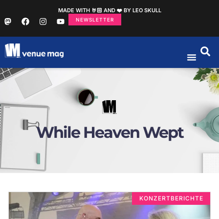
MADE WITH 🤘🏻 AND ❤️ BY LEO SKULL
NEWSLETTER
While Heaven Wept
KONZERTBERICHTE