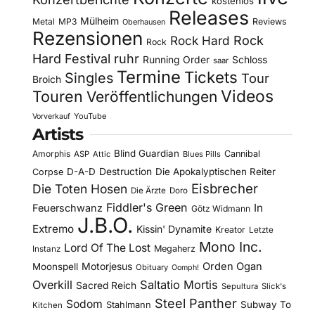
kostenlos
Releases
Mülheim
Metal
MP3
Reviews
Oberhausen
Rezensionen
Rock Hard
Rock
Rock
Hard Festival
ruhr
Running Order
Schloss
saar
Termine
Tickets
Singles
Tour
Broich
Videos
Touren
Veröffentlichungen
YouTube
Vorverkauf
Artists
Blind Guardian
Amorphis
Cannibal
ASP
Attic
Blues Pills
D-A-D
Destruction
Die Apokalyptischen Reiter
Corpse
Eisbrecher
Die Toten Hosen
Die Ärzte
Doro
Fiddler's Green
In
Feuerschwanz
Götz Widmann
J.B.O.
Extremo
Kissin' Dynamite
Kreator
Letzte
Mono Inc.
Lord Of The Lost
Megaherz
Instanz
Motorjesus
Orden Ogan
Moonspell
Obituary
Oomph!
Overkill
Saltatio Mortis
Sacred Reich
Sepultura
Slick's
Steel Panther
Sodom
Subway To
Stahlmann
Kitchen