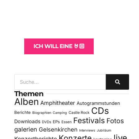
Websites
und -Hosting
für Bands
ICH WILL EINE 🤘🏻
Themen
Alben
Amphitheater
Autogrammstunden
CDs
Berichte
Castle Rock
Biographien
Camping
Festivals
Fotos
Downloads
EPs
DVDs
Essen
galerien
Gelsenkirchen
Interviews
Jubiläum
live
Konzerte
Konzertberichte