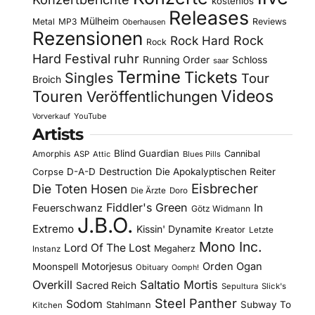
kostenlos
Releases
Mülheim
Metal
MP3
Reviews
Oberhausen
Rezensionen
Rock Hard
Rock
Rock
Hard Festival
ruhr
Running Order
Schloss
saar
Termine
Tickets
Singles
Tour
Broich
Videos
Touren
Veröffentlichungen
YouTube
Vorverkauf
Artists
Blind Guardian
Amorphis
Cannibal
ASP
Attic
Blues Pills
D-A-D
Destruction
Die Apokalyptischen Reiter
Corpse
Eisbrecher
Die Toten Hosen
Die Ärzte
Doro
Fiddler's Green
In
Feuerschwanz
Götz Widmann
J.B.O.
Extremo
Kissin' Dynamite
Kreator
Letzte
Mono Inc.
Lord Of The Lost
Megaherz
Instanz
Motorjesus
Orden Ogan
Moonspell
Obituary
Oomph!
Overkill
Saltatio Mortis
Sacred Reich
Sepultura
Slick's
Steel Panther
Sodom
Subway To
Stahlmann
Kitchen