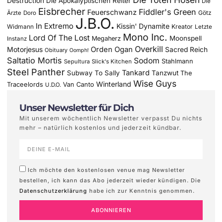
Destruction
Die Apokalyptischen Reiter
Die
Eisbrecher
Fiddler's Green
Feuerschwanz
Götz
Ärzte
Doro
J.B.O.
In Extremo
Kissin' Dynamite
Widmann
Kreator
Letzte
Mono Inc.
Lord Of The Lost
Moonspell
Megaherz
Instanz
Overkill
Motorjesus
Orden Ogan
Sacred Reich
Obituary
Oomph!
Saltatio Mortis
Sodom
Stahlmann
Sepultura
Slick's Kitchen
Steel Panther
Tankard
Subway To Sally
Tanzwut
The
Wise Guys
Winterland
Traceelords
Van Canto
U.D.O.
Unser Newsletter für Dich
Mit unserem wöchentlich Newsletter verpasst Du nichts
mehr – natürlich kostenlos und jederzeit kündbar.
Ich möchte den kostenlosen venue mag Newsletter
bestellen, ich kann das Abo jederzeit wieder kündigen. Die
Datenschutzerklärung
habe ich zur Kenntnis genommen.
ABONNIEREN