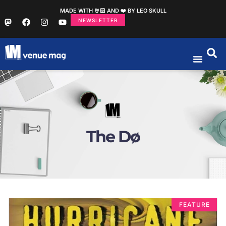
MADE WITH 🤘🏻 AND ❤️ BY LEO SKULL
NEWSLETTER
The Dø
FEATURE