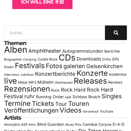
ICH WILL EINE 🤘🏻
Themen
Alben
Amphitheater
Autogrammstunden
Berichte
CDs
Downloads
EPs
Castle Rock
DVDs
Biographien
Camping
Festivals
Fotos
galerien
Gelsenkirchen
Essen
Konzerte
Konzertberichte
kostenlos
Interviews
Jubiläum
live
Releases
Mülheim
Metal
MP3
Reviews
Oberhausen
Rezensionen
Rock Hard
Rock Hard
Rock
Singles
Festival
ruhr
Running Order
Schloss Broich
saar
Termine
Tickets
Touren
Tour
Videos
Veröffentlichungen
YouTube
Vorverkauf
Artists
Blind Guardian
D-A-D
Amorphis
Cannibal Corpse
ASP
Attic
Blues Pills
Die Toten Hosen