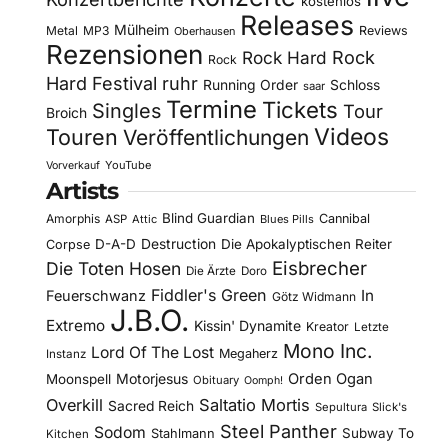
kostenlos
Releases
Mülheim
Metal
MP3
Reviews
Oberhausen
Rezensionen
Rock Hard
Rock
Rock
Hard Festival
ruhr
Running Order
Schloss
saar
Termine
Tickets
Singles
Tour
Broich
Videos
Touren
Veröffentlichungen
YouTube
Vorverkauf
Artists
Blind Guardian
Amorphis
Cannibal
ASP
Attic
Blues Pills
D-A-D
Destruction
Die Apokalyptischen Reiter
Corpse
Eisbrecher
Die Toten Hosen
Die Ärzte
Doro
Fiddler's Green
In
Feuerschwanz
Götz Widmann
J.B.O.
Extremo
Kissin' Dynamite
Kreator
Letzte
Mono Inc.
Lord Of The Lost
Megaherz
Instanz
Motorjesus
Orden Ogan
Moonspell
Obituary
Oomph!
Overkill
Saltatio Mortis
Sacred Reich
Sepultura
Slick's
Steel Panther
Sodom
Subway To
Stahlmann
Kitchen