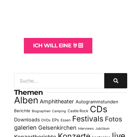
Websites
und -Hosting
für Bands
ICH WILL EINE 🤘🏻
Themen
Alben
Amphitheater
Autogrammstunden
CDs
Berichte
Castle Rock
Biographien
Camping
Festivals
Fotos
Downloads
EPs
DVDs
Essen
galerien
Gelsenkirchen
Interviews
Jubiläum
live
Konzerte
Konzertberichte