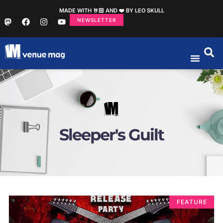
MADE WITH 🤘🏻 AND ❤️ BY LEO SKULL
NEWSLETTER
Sleeper's Guilt
FEATURE