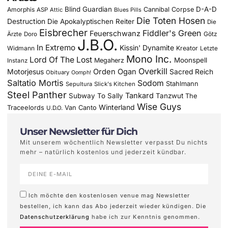
Blind Guardian
D-A-D
Amorphis
Cannibal Corpse
ASP
Attic
Blues Pills
Die Toten Hosen
Destruction
Die Apokalyptischen Reiter
Die
Eisbrecher
Fiddler's Green
Feuerschwanz
Götz
Ärzte
Doro
J.B.O.
In Extremo
Kissin' Dynamite
Widmann
Kreator
Letzte
Mono Inc.
Lord Of The Lost
Moonspell
Megaherz
Instanz
Overkill
Motorjesus
Orden Ogan
Sacred Reich
Obituary
Oomph!
Saltatio Mortis
Sodom
Stahlmann
Sepultura
Slick's Kitchen
Steel Panther
Tankard
Subway To Sally
Tanzwut
The
Wise Guys
Winterland
Traceelords
Van Canto
U.D.O.
Unser Newsletter für Dich
Mit unserem wöchentlich Newsletter verpasst Du nichts
mehr – natürlich kostenlos und jederzeit kündbar.
Ich möchte den kostenlosen venue mag Newsletter
bestellen, ich kann das Abo jederzeit wieder kündigen. Die
Datenschutzerklärung
habe ich zur Kenntnis genommen.