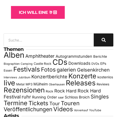
ICH WILL EINE 🤘🏻
Themen
Alben
Amphitheater
Autogrammstunden
Berichte
CDs
Downloads
EPs
Castle Rock
DVDs
Biographien
Camping
Festivals
Fotos
galerien
Gelsenkirchen
Essen
Konzerte
Konzertberichte
kostenlos
Interviews
Jubiläum
live
Releases
Mülheim
Metal
MP3
Reviews
Oberhausen
Rezensionen
Rock Hard
Rock Hard
Rock
Singles
Festival
ruhr
Running Order
Schloss Broich
saar
Termine
Tickets
Touren
Tour
Videos
Veröffentlichungen
YouTube
Vorverkauf
Artists