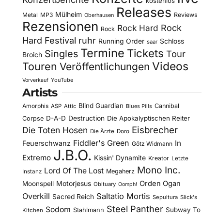
kostenlos
Releases
Mülheim
Metal
MP3
Reviews
Oberhausen
Rezensionen
Rock Hard
Rock
Rock
Hard Festival
ruhr
Running Order
Schloss
saar
Termine
Tickets
Singles
Tour
Broich
Videos
Touren
Veröffentlichungen
YouTube
Vorverkauf
Artists
Blind Guardian
Amorphis
Cannibal
ASP
Attic
Blues Pills
D-A-D
Destruction
Die Apokalyptischen Reiter
Corpse
Eisbrecher
Die Toten Hosen
Die Ärzte
Doro
Fiddler's Green
In
Feuerschwanz
Götz Widmann
J.B.O.
Extremo
Kissin' Dynamite
Kreator
Letzte
Mono Inc.
Lord Of The Lost
Megaherz
Instanz
Motorjesus
Orden Ogan
Moonspell
Obituary
Oomph!
Overkill
Saltatio Mortis
Sacred Reich
Sepultura
Slick's
Steel Panther
Sodom
Subway To
Stahlmann
Kitchen