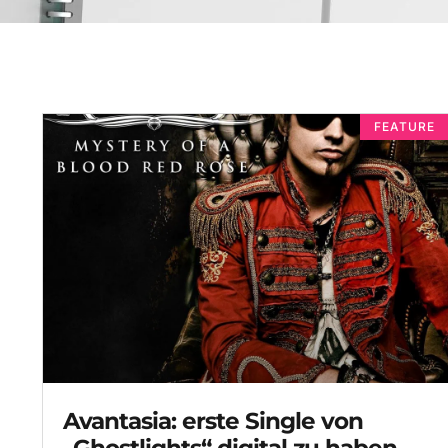
FEATURE
Avantasia: erste Single von
„Ghostlights“ digital zu haben