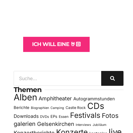
Websites
und -Hosting
für Bands
ICH WILL EINE 🤘🏻
Themen
Alben
Amphitheater
Autogrammstunden
CDs
Berichte
Castle Rock
Biographien
Camping
Festivals
Fotos
Downloads
EPs
DVDs
Essen
galerien
Gelsenkirchen
Interviews
Jubiläum
live
Konzerte
Konzertberichte