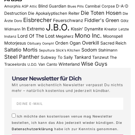
Blind Guardian
D-A-D
Amorphis
Cannibal Corpse
ASP
Attic
Blues Pills
Die Toten Hosen
Destruction
Die Apokalyptischen Reiter
Die
Eisbrecher
Fiddler's Green
Feuerschwanz
Götz
Ärzte
Doro
J.B.O.
In Extremo
Kissin' Dynamite
Widmann
Kreator
Letzte
Mono Inc.
Lord Of The Lost
Moonspell
Megaherz
Instanz
Overkill
Motorjesus
Orden Ogan
Sacred Reich
Obituary
Oomph!
Saltatio Mortis
Sodom
Stahlmann
Sepultura
Slick's Kitchen
Steel Panther
Tankard
Subway To Sally
Tanzwut
The
Wise Guys
Winterland
Traceelords
Van Canto
U.D.O.
Unser Newsletter für Dich
Mit unserem wöchentlich Newsletter verpasst Du nichts
mehr – natürlich kostenlos und jederzeit kündbar.
Ich möchte den kostenlosen venue mag Newsletter
bestellen, ich kann das Abo jederzeit wieder kündigen. Die
Datenschutzerklärung
habe ich zur Kenntnis genommen.