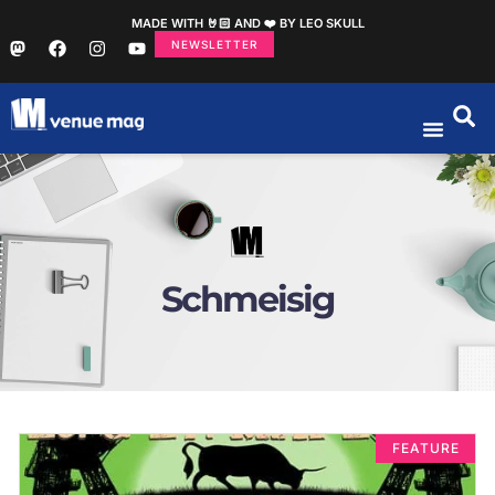
MADE WITH 🤘🏻 AND ❤️ BY LEO SKULL
NEWSLETTER
Schmeisig
FEATURE