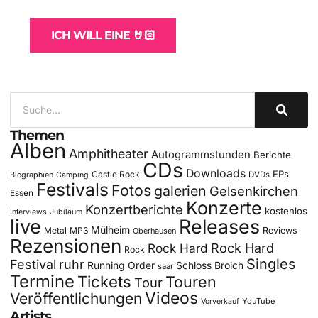
für Bands
ICH WILL EINE 🤘🏻
Themen
Alben
Amphitheater
Autogrammstunden
Berichte
CDs
Downloads
EPs
Castle Rock
DVDs
Biographien
Camping
Festivals
Fotos
galerien
Gelsenkirchen
Essen
Konzerte
Konzertberichte
kostenlos
Interviews
Jubiläum
live
Releases
Mülheim
Metal
MP3
Reviews
Oberhausen
Rezensionen
Rock Hard
Rock Hard
Rock
Singles
Festival
ruhr
Running Order
Schloss Broich
saar
Termine
Tickets
Touren
Tour
Videos
Veröffentlichungen
YouTube
Vorverkauf
Artists