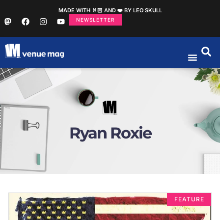
MADE WITH 🤘🏻 AND ❤️ BY LEO SKULL
NEWSLETTER
Ryan Roxie
FEATURE