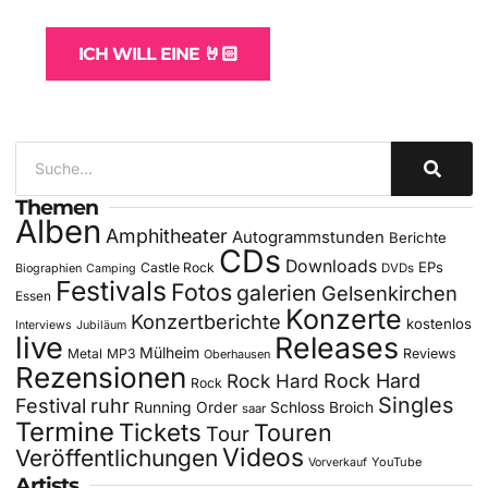
für Bands
ICH WILL EINE 🤘🏻
Themen
Alben
Amphitheater
Autogrammstunden
Berichte
CDs
Downloads
EPs
Castle Rock
DVDs
Biographien
Camping
Festivals
Fotos
galerien
Gelsenkirchen
Essen
Konzerte
Konzertberichte
kostenlos
Interviews
Jubiläum
live
Releases
Mülheim
Metal
MP3
Reviews
Oberhausen
Rezensionen
Rock Hard
Rock Hard
Rock
Singles
Festival
ruhr
Running Order
Schloss Broich
saar
Termine
Tickets
Touren
Tour
Videos
Veröffentlichungen
YouTube
Vorverkauf
Artists