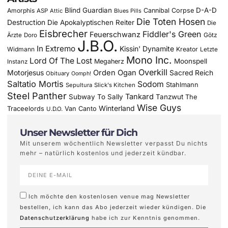
Blind Guardian
D-A-D
Amorphis
Cannibal Corpse
ASP
Attic
Blues Pills
Die Toten Hosen
Destruction
Die Apokalyptischen Reiter
Die
Eisbrecher
Fiddler's Green
Feuerschwanz
Götz
Ärzte
Doro
J.B.O.
In Extremo
Kissin' Dynamite
Widmann
Kreator
Letzte
Mono Inc.
Lord Of The Lost
Moonspell
Megaherz
Instanz
Overkill
Motorjesus
Orden Ogan
Sacred Reich
Obituary
Oomph!
Saltatio Mortis
Sodom
Stahlmann
Sepultura
Slick's Kitchen
Steel Panther
Tankard
Subway To Sally
Tanzwut
The
Wise Guys
Winterland
Traceelords
Van Canto
U.D.O.
Unser Newsletter für Dich
Mit unserem wöchentlich Newsletter verpasst Du nichts
mehr – natürlich kostenlos und jederzeit kündbar.
Ich möchte den kostenlosen venue mag Newsletter
bestellen, ich kann das Abo jederzeit wieder kündigen. Die
Datenschutzerklärung
habe ich zur Kenntnis genommen.