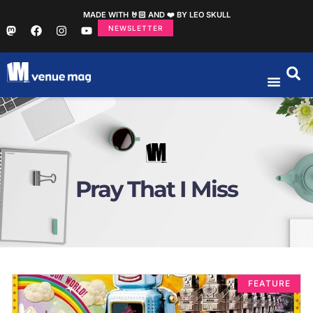
MADE WITH 🤘🏻 AND ❤️ BY LEO SKULL
NEWSLETTER
Pray That I Miss
FEATURE