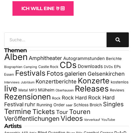
ICH WILL EINE 🤘🏻
Themen
Alben
Amphitheater
Autogrammstunden
Berichte
CDs
Downloads
EPs
Castle Rock
DVDs
Biographien
Camping
Festivals
Fotos
galerien
Gelsenkirchen
Essen
Konzerte
Konzertberichte
kostenlos
Interviews
Jubiläum
live
Releases
Mülheim
Metal
MP3
Reviews
Oberhausen
Rezensionen
Rock Hard
Rock Hard
Rock
Singles
Festival
ruhr
Running Order
Schloss Broich
saar
Termine
Tickets
Touren
Tour
Videos
Veröffentlichungen
YouTube
Vorverkauf
Artists
Blind Guardian
D-A-D
Amorphis
Cannibal Corpse
ASP
Attic
Blues Pills