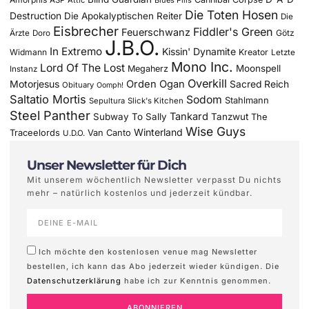
Die Toten Hosen
Destruction
Die Apokalyptischen Reiter
Die
Eisbrecher
Fiddler's Green
Feuerschwanz
Götz
Ärzte
Doro
J.B.O.
In Extremo
Kissin' Dynamite
Widmann
Kreator
Letzte
Mono Inc.
Lord Of The Lost
Moonspell
Megaherz
Instanz
Overkill
Motorjesus
Orden Ogan
Sacred Reich
Obituary
Oomph!
Saltatio Mortis
Sodom
Stahlmann
Sepultura
Slick's Kitchen
Steel Panther
Tankard
Subway To Sally
Tanzwut
The
Wise Guys
Winterland
Traceelords
Van Canto
U.D.O.
Unser Newsletter für Dich
Mit unserem wöchentlich Newsletter verpasst Du nichts
mehr – natürlich kostenlos und jederzeit kündbar.
Ich möchte den kostenlosen venue mag Newsletter
bestellen, ich kann das Abo jederzeit wieder kündigen. Die
Datenschutzerklärung
habe ich zur Kenntnis genommen.
ABONNIEREN