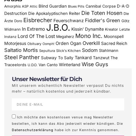
Blind Guardian
D-A-D
Amorphis
Cannibal Corpse
ASP
Attic
Blues Pills
Die Toten Hosen
Destruction
Die Apokalyptischen Reiter
Die
Eisbrecher
Fiddler's Green
Feuerschwanz
Götz
Ärzte
Doro
J.B.O.
In Extremo
Kissin' Dynamite
Widmann
Kreator
Letzte
Mono Inc.
Lord Of The Lost
Moonspell
Megaherz
Instanz
Overkill
Motorjesus
Orden Ogan
Sacred Reich
Obituary
Oomph!
Saltatio Mortis
Sodom
Stahlmann
Sepultura
Slick's Kitchen
Steel Panther
Tankard
Subway To Sally
Tanzwut
The
Wise Guys
Winterland
Traceelords
Van Canto
U.D.O.
Unser Newsletter für Dich
Mit unserem wöchentlich Newsletter verpasst Du nichts
mehr – natürlich kostenlos und jederzeit kündbar.
Ich möchte den kostenlosen venue mag Newsletter
bestellen, ich kann das Abo jederzeit wieder kündigen. Die
Datenschutzerklärung
habe ich zur Kenntnis genommen.