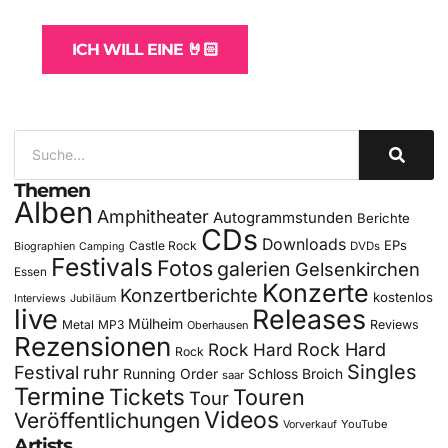
für Bands
ICH WILL EINE 🤘🏻
Themen
Alben
Amphitheater
Autogrammstunden
Berichte
CDs
Downloads
EPs
Castle Rock
DVDs
Biographien
Camping
Festivals
Fotos
galerien
Gelsenkirchen
Essen
Konzerte
Konzertberichte
kostenlos
Interviews
Jubiläum
live
Releases
Mülheim
Metal
MP3
Reviews
Oberhausen
Rezensionen
Rock Hard
Rock Hard
Rock
Singles
Festival
ruhr
Running Order
Schloss Broich
saar
Termine
Tickets
Touren
Tour
Videos
Veröffentlichungen
YouTube
Vorverkauf
Artists