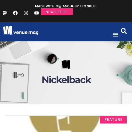
MADE WITH 🤘🏻 AND ❤️ BY LEO SKULL
NEWSLETTER
Nickelback
FEATURE