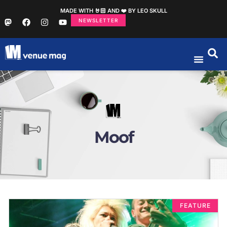
MADE WITH 🤘🏻 AND ❤️ BY LEO SKULL
NEWSLETTER
Moof
FEATURE