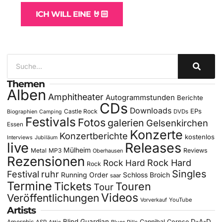
ICH WILL EINE 🤘🏻
Themen
Alben
Amphitheater
Autogrammstunden
Berichte
CDs
Downloads
EPs
Castle Rock
DVDs
Biographien
Camping
Festivals
Fotos
galerien
Gelsenkirchen
Essen
Konzerte
Konzertberichte
kostenlos
Interviews
Jubiläum
live
Releases
Mülheim
Metal
MP3
Reviews
Oberhausen
Rezensionen
Rock Hard
Rock Hard
Rock
Singles
Festival
ruhr
Running Order
Schloss Broich
saar
Termine
Tickets
Touren
Tour
Videos
Veröffentlichungen
YouTube
Vorverkauf
Artists
Blind Guardian
D-A-D
Amorphis
Cannibal Corpse
ASP
Attic
Blues Pills