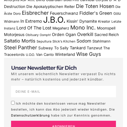
Die Toten Hosen
Destruction
Die Apokalyptischen Reiter
Die
Eisbrecher
Fiddler's Green
Feuerschwanz
Götz
Ärzte
Doro
J.B.O.
In Extremo
Kissin' Dynamite
Widmann
Kreator
Letzte
Mono Inc.
Lord Of The Lost
Moonspell
Megaherz
Instanz
Overkill
Motorjesus
Orden Ogan
Sacred Reich
Obituary
Oomph!
Saltatio Mortis
Sodom
Stahlmann
Sepultura
Slick's Kitchen
Steel Panther
Tankard
Subway To Sally
Tanzwut
The
Wise Guys
Winterland
Traceelords
Van Canto
U.D.O.
Unser Newsletter für Dich
Mit unserem wöchentlich Newsletter verpasst Du nichts
mehr – natürlich kostenlos und jederzeit kündbar.
Ich möchte den kostenlosen venue mag Newsletter
bestellen, ich kann das Abo jederzeit wieder kündigen. Die
Datenschutzerklärung
habe ich zur Kenntnis genommen.
ABONNIEREN