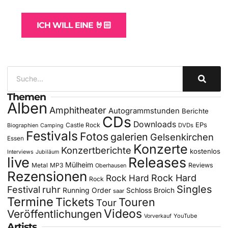
für Bands
ICH WILL EINE 🤘🏻
Themen
Alben
Amphitheater
Autogrammstunden
Berichte
CDs
Downloads
EPs
Castle Rock
DVDs
Biographien
Camping
Festivals
Fotos
galerien
Gelsenkirchen
Essen
Konzerte
Konzertberichte
kostenlos
Interviews
Jubiläum
live
Releases
Mülheim
Metal
MP3
Reviews
Oberhausen
Rezensionen
Rock Hard
Rock Hard
Rock
Singles
Festival
ruhr
Running Order
Schloss Broich
saar
Termine
Tickets
Touren
Tour
Videos
Veröffentlichungen
YouTube
Vorverkauf
Artists