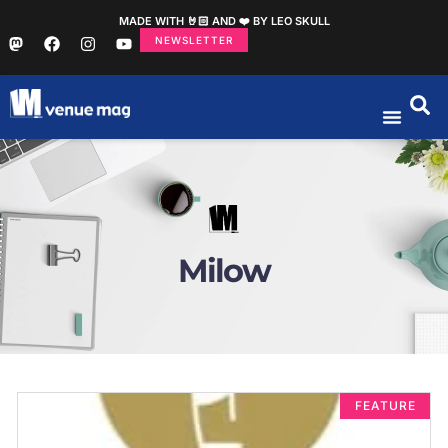
MADE WITH 🤘🏻 AND ❤️ BY LEO SKULL
NEWSLETTER
Milow
FEATURE