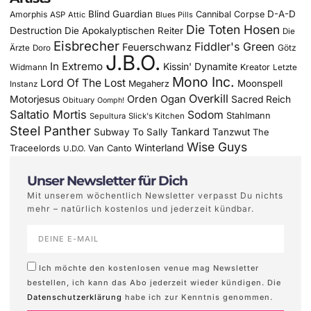
Blind Guardian
D-A-D
Amorphis
Cannibal Corpse
ASP
Attic
Blues Pills
Die Toten Hosen
Destruction
Die Apokalyptischen Reiter
Die
Eisbrecher
Fiddler's Green
Feuerschwanz
Götz
Ärzte
Doro
J.B.O.
In Extremo
Kissin' Dynamite
Widmann
Kreator
Letzte
Mono Inc.
Lord Of The Lost
Moonspell
Megaherz
Instanz
Overkill
Motorjesus
Orden Ogan
Sacred Reich
Obituary
Oomph!
Saltatio Mortis
Sodom
Stahlmann
Sepultura
Slick's Kitchen
Steel Panther
Tankard
Subway To Sally
Tanzwut
The
Wise Guys
Winterland
Traceelords
Van Canto
U.D.O.
Unser Newsletter für Dich
Mit unserem wöchentlich Newsletter verpasst Du nichts
mehr – natürlich kostenlos und jederzeit kündbar.
Ich möchte den kostenlosen venue mag Newsletter
bestellen, ich kann das Abo jederzeit wieder kündigen. Die
Datenschutzerklärung
habe ich zur Kenntnis genommen.