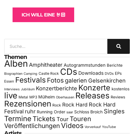
für Bands
ICH WILL EINE 🤘🏻
Themen
Alben
Amphitheater
Autogrammstunden
Berichte
CDs
Downloads
EPs
Castle Rock
DVDs
Biographien
Camping
Festivals
Fotos
galerien
Gelsenkirchen
Essen
Konzerte
Konzertberichte
kostenlos
Interviews
Jubiläum
live
Releases
Mülheim
Metal
MP3
Reviews
Oberhausen
Rezensionen
Rock Hard
Rock Hard
Rock
Singles
Festival
ruhr
Running Order
Schloss Broich
saar
Termine
Tickets
Touren
Tour
Videos
Veröffentlichungen
YouTube
Vorverkauf
Artists