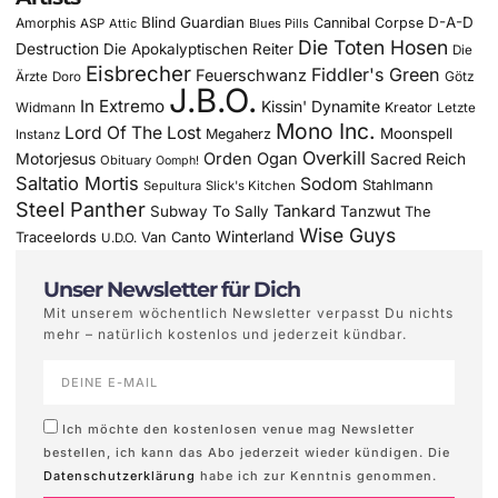
Blind Guardian
D-A-D
Amorphis
Cannibal Corpse
ASP
Attic
Blues Pills
Die Toten Hosen
Destruction
Die Apokalyptischen Reiter
Die
Eisbrecher
Fiddler's Green
Feuerschwanz
Götz
Ärzte
Doro
J.B.O.
In Extremo
Kissin' Dynamite
Widmann
Kreator
Letzte
Mono Inc.
Lord Of The Lost
Moonspell
Megaherz
Instanz
Overkill
Motorjesus
Orden Ogan
Sacred Reich
Obituary
Oomph!
Saltatio Mortis
Sodom
Stahlmann
Sepultura
Slick's Kitchen
Steel Panther
Tankard
Subway To Sally
Tanzwut
The
Wise Guys
Winterland
Traceelords
Van Canto
U.D.O.
Unser Newsletter für Dich
Mit unserem wöchentlich Newsletter verpasst Du nichts
mehr – natürlich kostenlos und jederzeit kündbar.
Ich möchte den kostenlosen venue mag Newsletter
bestellen, ich kann das Abo jederzeit wieder kündigen. Die
Datenschutzerklärung
habe ich zur Kenntnis genommen.