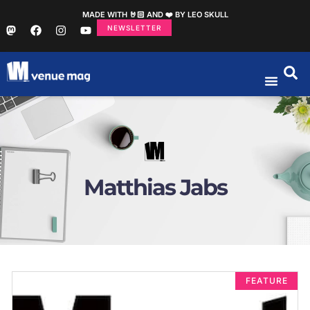
MADE WITH 🤘🏻 AND ❤️ BY LEO SKULL
NEWSLETTER
Matthias Jabs
FEATURE