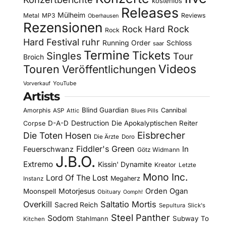
kostenlos
Releases
Mülheim
Metal
MP3
Reviews
Oberhausen
Rezensionen
Rock Hard
Rock
Rock
Hard Festival
ruhr
Running Order
Schloss
saar
Termine
Tickets
Singles
Tour
Broich
Videos
Touren
Veröffentlichungen
YouTube
Vorverkauf
Artists
Blind Guardian
Amorphis
Cannibal
ASP
Attic
Blues Pills
D-A-D
Destruction
Die Apokalyptischen Reiter
Corpse
Eisbrecher
Die Toten Hosen
Die Ärzte
Doro
Fiddler's Green
In
Feuerschwanz
Götz Widmann
J.B.O.
Extremo
Kissin' Dynamite
Kreator
Letzte
Mono Inc.
Lord Of The Lost
Megaherz
Instanz
Motorjesus
Orden Ogan
Moonspell
Obituary
Oomph!
Overkill
Saltatio Mortis
Sacred Reich
Sepultura
Slick's
Steel Panther
Sodom
Subway To
Stahlmann
Kitchen