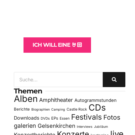
Websites
und -Hosting
für Bands
ICH WILL EINE 🤘🏻
Themen
Alben
Amphitheater
Autogrammstunden
CDs
Berichte
Castle Rock
Biographien
Camping
Festivals
Fotos
Downloads
EPs
DVDs
Essen
galerien
Gelsenkirchen
Interviews
Jubiläum
live
Konzerte
Konzertberichte