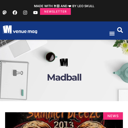
MADE WITH 🤘🏻 AND ❤️ BY LEO SKULL
NEWSLETTER
Madball
NEWS