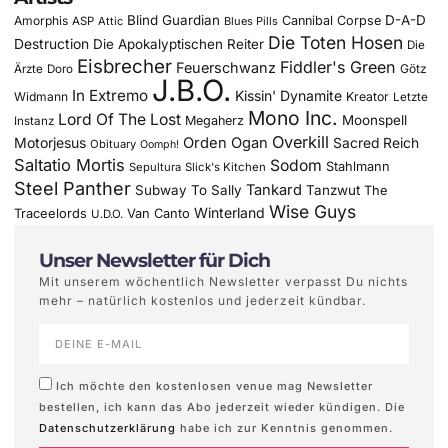
Blind Guardian
D-A-D
Amorphis
Cannibal Corpse
ASP
Attic
Blues Pills
Die Toten Hosen
Destruction
Die Apokalyptischen Reiter
Die
Eisbrecher
Fiddler's Green
Feuerschwanz
Götz
Ärzte
Doro
J.B.O.
In Extremo
Kissin' Dynamite
Widmann
Kreator
Letzte
Mono Inc.
Lord Of The Lost
Moonspell
Megaherz
Instanz
Overkill
Motorjesus
Orden Ogan
Sacred Reich
Obituary
Oomph!
Saltatio Mortis
Sodom
Stahlmann
Sepultura
Slick's Kitchen
Steel Panther
Tankard
Subway To Sally
Tanzwut
The
Wise Guys
Winterland
Traceelords
Van Canto
U.D.O.
Unser Newsletter für Dich
Mit unserem wöchentlich Newsletter verpasst Du nichts
mehr – natürlich kostenlos und jederzeit kündbar.
Ich möchte den kostenlosen venue mag Newsletter
bestellen, ich kann das Abo jederzeit wieder kündigen. Die
Datenschutzerklärung
habe ich zur Kenntnis genommen.