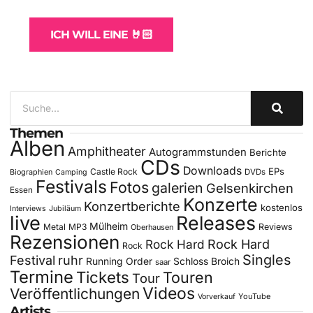
für Bands
ICH WILL EINE 🤘🏻
Themen
Alben
Amphitheater
Autogrammstunden
Berichte
CDs
Downloads
EPs
Castle Rock
DVDs
Biographien
Camping
Festivals
Fotos
galerien
Gelsenkirchen
Essen
Konzerte
Konzertberichte
kostenlos
Interviews
Jubiläum
live
Releases
Mülheim
Metal
MP3
Reviews
Oberhausen
Rezensionen
Rock Hard
Rock Hard
Rock
Singles
Festival
ruhr
Running Order
Schloss Broich
saar
Termine
Tickets
Touren
Tour
Videos
Veröffentlichungen
YouTube
Vorverkauf
Artists