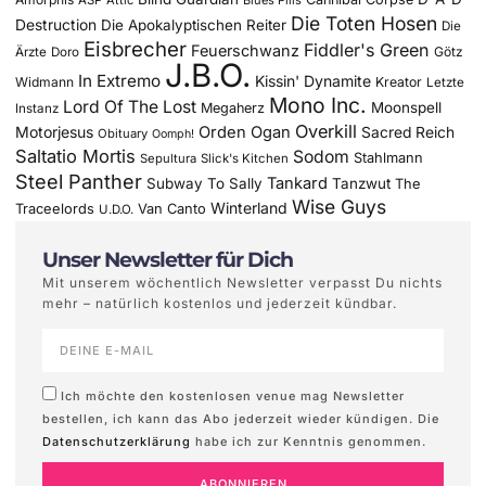
Die Toten Hosen
Destruction
Die Apokalyptischen Reiter
Die
Eisbrecher
Fiddler's Green
Feuerschwanz
Götz
Ärzte
Doro
J.B.O.
In Extremo
Kissin' Dynamite
Widmann
Kreator
Letzte
Mono Inc.
Lord Of The Lost
Moonspell
Megaherz
Instanz
Overkill
Motorjesus
Orden Ogan
Sacred Reich
Obituary
Oomph!
Saltatio Mortis
Sodom
Stahlmann
Sepultura
Slick's Kitchen
Steel Panther
Tankard
Subway To Sally
Tanzwut
The
Wise Guys
Winterland
Traceelords
Van Canto
U.D.O.
Unser Newsletter für Dich
Mit unserem wöchentlich Newsletter verpasst Du nichts
mehr – natürlich kostenlos und jederzeit kündbar.
Ich möchte den kostenlosen venue mag Newsletter
bestellen, ich kann das Abo jederzeit wieder kündigen. Die
Datenschutzerklärung
habe ich zur Kenntnis genommen.
ABONNIEREN