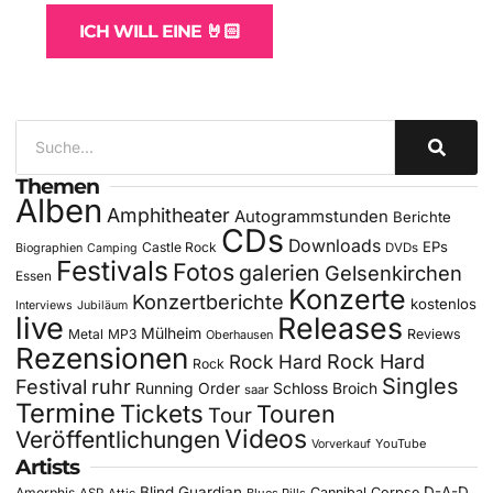
ICH WILL EINE 🤘🏻
Themen
Alben
Amphitheater
Autogrammstunden
Berichte
CDs
Downloads
EPs
Castle Rock
DVDs
Biographien
Camping
Festivals
Fotos
galerien
Gelsenkirchen
Essen
Konzerte
Konzertberichte
kostenlos
Interviews
Jubiläum
live
Releases
Mülheim
Metal
MP3
Reviews
Oberhausen
Rezensionen
Rock Hard
Rock Hard
Rock
Singles
Festival
ruhr
Running Order
Schloss Broich
saar
Termine
Tickets
Touren
Tour
Videos
Veröffentlichungen
YouTube
Vorverkauf
Artists
Blind Guardian
D-A-D
Amorphis
Cannibal Corpse
ASP
Attic
Blues Pills