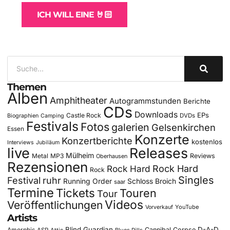
ICH WILL EINE 🤘🏻
Themen
Alben
Amphitheater
Autogrammstunden
Berichte
CDs
Downloads
EPs
Castle Rock
DVDs
Biographien
Camping
Festivals
Fotos
galerien
Gelsenkirchen
Essen
Konzerte
Konzertberichte
kostenlos
Interviews
Jubiläum
live
Releases
Mülheim
Metal
MP3
Reviews
Oberhausen
Rezensionen
Rock Hard
Rock Hard
Rock
Singles
Festival
ruhr
Running Order
Schloss Broich
saar
Termine
Tickets
Touren
Tour
Videos
Veröffentlichungen
YouTube
Vorverkauf
Artists
Blind Guardian
D-A-D
Amorphis
Cannibal Corpse
ASP
Attic
Blues Pills