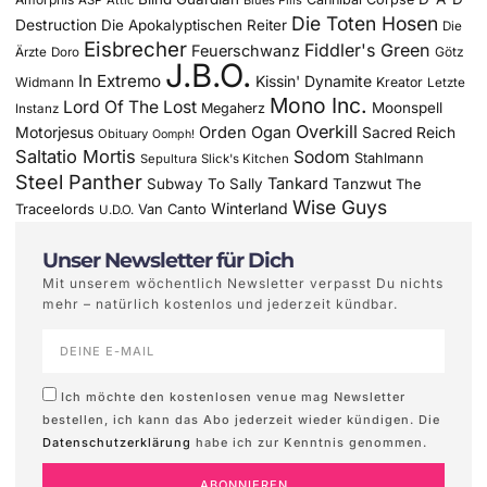
Die Toten Hosen
Destruction
Die Apokalyptischen Reiter
Die
Eisbrecher
Fiddler's Green
Feuerschwanz
Götz
Ärzte
Doro
J.B.O.
In Extremo
Kissin' Dynamite
Widmann
Kreator
Letzte
Mono Inc.
Lord Of The Lost
Moonspell
Megaherz
Instanz
Overkill
Motorjesus
Orden Ogan
Sacred Reich
Obituary
Oomph!
Saltatio Mortis
Sodom
Stahlmann
Sepultura
Slick's Kitchen
Steel Panther
Tankard
Subway To Sally
Tanzwut
The
Wise Guys
Winterland
Traceelords
Van Canto
U.D.O.
Unser Newsletter für Dich
Mit unserem wöchentlich Newsletter verpasst Du nichts
mehr – natürlich kostenlos und jederzeit kündbar.
Ich möchte den kostenlosen venue mag Newsletter
bestellen, ich kann das Abo jederzeit wieder kündigen. Die
Datenschutzerklärung
habe ich zur Kenntnis genommen.
ABONNIEREN