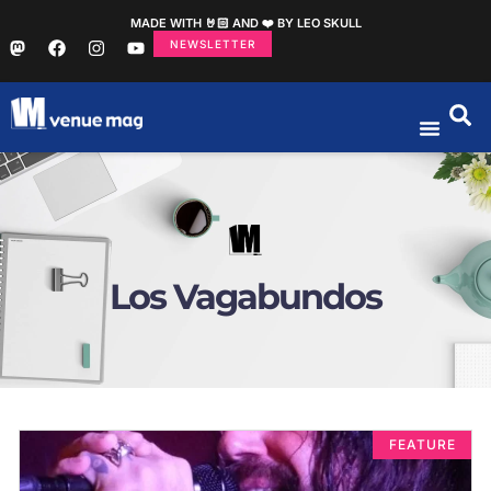
MADE WITH 🤘🏻 AND ❤️ BY LEO SKULL
NEWSLETTER
Los Vagabundos
FEATURE