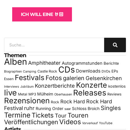
für Bands
ICH WILL EINE 🤘🏻
Themen
Alben
Amphitheater
Autogrammstunden
Berichte
CDs
Downloads
EPs
Castle Rock
DVDs
Biographien
Camping
Festivals
Fotos
galerien
Gelsenkirchen
Essen
Konzerte
Konzertberichte
kostenlos
Interviews
Jubiläum
live
Releases
Mülheim
Metal
MP3
Reviews
Oberhausen
Rezensionen
Rock Hard
Rock Hard
Rock
Singles
Festival
ruhr
Running Order
Schloss Broich
saar
Termine
Tickets
Touren
Tour
Videos
Veröffentlichungen
YouTube
Vorverkauf
Artists