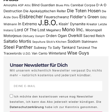
Blind Guardian
D-A-D
Amorphis
Cannibal Corpse
ASP
Attic
Blues Pills
Die Toten Hosen
Destruction
Die Apokalyptischen Reiter
Die
Eisbrecher
Fiddler's Green
Feuerschwanz
Götz
Ärzte
Doro
J.B.O.
In Extremo
Kissin' Dynamite
Widmann
Kreator
Letzte
Mono Inc.
Lord Of The Lost
Moonspell
Megaherz
Instanz
Overkill
Motorjesus
Orden Ogan
Sacred Reich
Obituary
Oomph!
Saltatio Mortis
Sodom
Stahlmann
Sepultura
Slick's Kitchen
Steel Panther
Tankard
Subway To Sally
Tanzwut
The
Wise Guys
Winterland
Traceelords
Van Canto
U.D.O.
Unser Newsletter für Dich
Mit unserem wöchentlich Newsletter verpasst Du nichts
mehr – natürlich kostenlos und jederzeit kündbar.
Ich möchte den kostenlosen venue mag Newsletter
bestellen, ich kann das Abo jederzeit wieder kündigen. Die
Datenschutzerklärung
habe ich zur Kenntnis genommen.