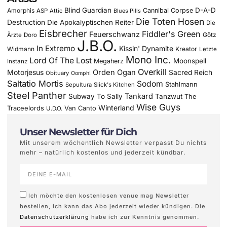
Blind Guardian
D-A-D
Amorphis
Cannibal Corpse
ASP
Attic
Blues Pills
Die Toten Hosen
Destruction
Die Apokalyptischen Reiter
Die
Eisbrecher
Fiddler's Green
Feuerschwanz
Götz
Ärzte
Doro
J.B.O.
In Extremo
Kissin' Dynamite
Widmann
Kreator
Letzte
Mono Inc.
Lord Of The Lost
Moonspell
Megaherz
Instanz
Overkill
Motorjesus
Orden Ogan
Sacred Reich
Obituary
Oomph!
Saltatio Mortis
Sodom
Stahlmann
Sepultura
Slick's Kitchen
Steel Panther
Tankard
Subway To Sally
Tanzwut
The
Wise Guys
Winterland
Traceelords
Van Canto
U.D.O.
Unser Newsletter für Dich
Mit unserem wöchentlich Newsletter verpasst Du nichts
mehr – natürlich kostenlos und jederzeit kündbar.
Ich möchte den kostenlosen venue mag Newsletter
bestellen, ich kann das Abo jederzeit wieder kündigen. Die
Datenschutzerklärung
habe ich zur Kenntnis genommen.