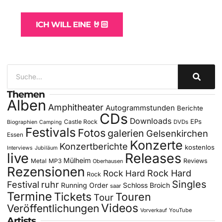
für Bands
ICH WILL EINE 🤘🏻
Themen
Alben
Amphitheater
Autogrammstunden
Berichte
CDs
Downloads
EPs
Castle Rock
DVDs
Biographien
Camping
Festivals
Fotos
galerien
Gelsenkirchen
Essen
Konzerte
Konzertberichte
kostenlos
Interviews
Jubiläum
live
Releases
Mülheim
Metal
MP3
Reviews
Oberhausen
Rezensionen
Rock Hard
Rock Hard
Rock
Singles
Festival
ruhr
Running Order
Schloss Broich
saar
Termine
Tickets
Touren
Tour
Videos
Veröffentlichungen
YouTube
Vorverkauf
Artists