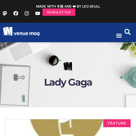
MADE WITH 🤘🏻 AND ❤️ BY LEO SKULL
NEWSLETTER
Lady Gaga
FEATURE