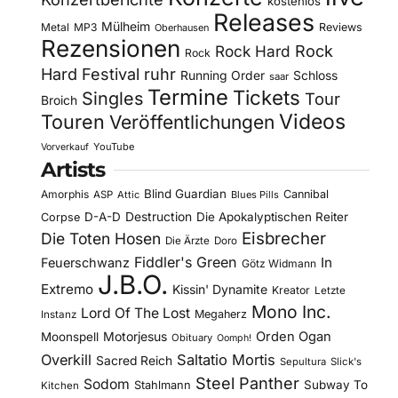
kostenlos
Releases
Mülheim
Metal
MP3
Reviews
Oberhausen
Rezensionen
Rock Hard
Rock
Rock
Hard Festival
ruhr
Running Order
Schloss
saar
Termine
Tickets
Singles
Tour
Broich
Videos
Touren
Veröffentlichungen
YouTube
Vorverkauf
Artists
Blind Guardian
Amorphis
Cannibal
ASP
Attic
Blues Pills
D-A-D
Destruction
Die Apokalyptischen Reiter
Corpse
Eisbrecher
Die Toten Hosen
Die Ärzte
Doro
Fiddler's Green
In
Feuerschwanz
Götz Widmann
J.B.O.
Extremo
Kissin' Dynamite
Kreator
Letzte
Mono Inc.
Lord Of The Lost
Megaherz
Instanz
Motorjesus
Orden Ogan
Moonspell
Obituary
Oomph!
Overkill
Saltatio Mortis
Sacred Reich
Sepultura
Slick's
Steel Panther
Sodom
Subway To
Stahlmann
Kitchen