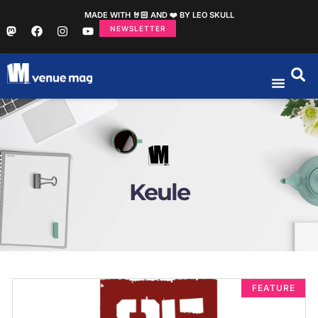
MADE WITH 🤘🏻 AND ❤️ BY LEO SKULL
NEWSLETTER
Keule
FEATURE