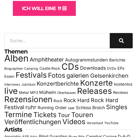
ICH WILL EINE 🤘🏻
Themen
Alben
Amphitheater
Autogrammstunden
Berichte
CDs
Downloads
EPs
Castle Rock
DVDs
Biographien
Camping
Festivals
Fotos
galerien
Gelsenkirchen
Essen
Konzerte
Konzertberichte
kostenlos
Interviews
Jubiläum
live
Releases
Mülheim
Metal
MP3
Reviews
Oberhausen
Rezensionen
Rock Hard
Rock Hard
Rock
Singles
Festival
ruhr
Running Order
Schloss Broich
saar
Termine
Tickets
Touren
Tour
Videos
Veröffentlichungen
YouTube
Vorverkauf
Artists
Blind Guardian
D-A-D
Amorphis
Cannibal Corpse
ASP
Attic
Blues Pills