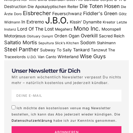
Die Toten Hosen
Destruction
Die Apokalyptischen Reiter
Die
Eisbrecher
Fiddler's Green
Feuerschwanz
Götz
Ärzte
Doro
J.B.O.
In Extremo
Kissin' Dynamite
Widmann
Kreator
Letzte
Mono Inc.
Lord Of The Lost
Moonspell
Megaherz
Instanz
Overkill
Motorjesus
Orden Ogan
Sacred Reich
Obituary
Oomph!
Saltatio Mortis
Sodom
Stahlmann
Sepultura
Slick's Kitchen
Steel Panther
Tankard
Subway To Sally
Tanzwut
The
Wise Guys
Winterland
Traceelords
Van Canto
U.D.O.
Unser Newsletter für Dich
Mit unserem wöchentlich Newsletter verpasst Du nichts
mehr – natürlich kostenlos und jederzeit kündbar.
Ich möchte den kostenlosen venue mag Newsletter
bestellen, ich kann das Abo jederzeit wieder kündigen. Die
Datenschutzerklärung
habe ich zur Kenntnis genommen.
ABONNIEREN