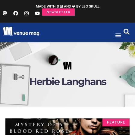
MADE WITH 🤘🏻 AND ❤️ BY LEO SKULL
NEWSLETTER
Herbie Langhans
FEATURE