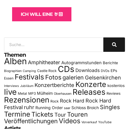
für Bands
ICH WILL EINE 🤘🏻
Themen
Alben
Amphitheater
Autogrammstunden
Berichte
CDs
Downloads
EPs
Castle Rock
DVDs
Biographien
Camping
Festivals
Fotos
galerien
Gelsenkirchen
Essen
Konzerte
Konzertberichte
kostenlos
Interviews
Jubiläum
live
Releases
Mülheim
Metal
MP3
Reviews
Oberhausen
Rezensionen
Rock Hard
Rock Hard
Rock
Singles
Festival
ruhr
Running Order
Schloss Broich
saar
Termine
Tickets
Touren
Tour
Videos
Veröffentlichungen
YouTube
Vorverkauf
Artists