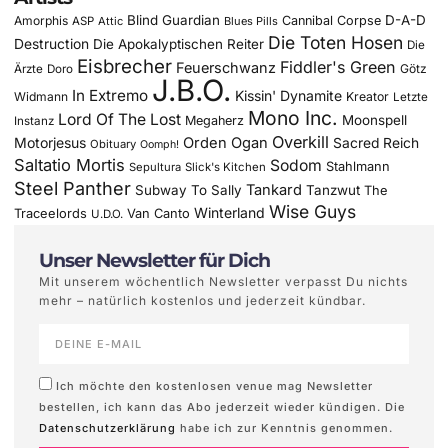
Blind Guardian
D-A-D
Amorphis
Cannibal Corpse
ASP
Attic
Blues Pills
Die Toten Hosen
Destruction
Die Apokalyptischen Reiter
Die
Eisbrecher
Fiddler's Green
Feuerschwanz
Götz
Ärzte
Doro
J.B.O.
In Extremo
Kissin' Dynamite
Widmann
Kreator
Letzte
Mono Inc.
Lord Of The Lost
Moonspell
Megaherz
Instanz
Overkill
Motorjesus
Orden Ogan
Sacred Reich
Obituary
Oomph!
Saltatio Mortis
Sodom
Stahlmann
Sepultura
Slick's Kitchen
Steel Panther
Tankard
Subway To Sally
Tanzwut
The
Wise Guys
Winterland
Traceelords
Van Canto
U.D.O.
Unser Newsletter für Dich
Mit unserem wöchentlich Newsletter verpasst Du nichts
mehr – natürlich kostenlos und jederzeit kündbar.
Ich möchte den kostenlosen venue mag Newsletter
bestellen, ich kann das Abo jederzeit wieder kündigen. Die
Datenschutzerklärung
habe ich zur Kenntnis genommen.