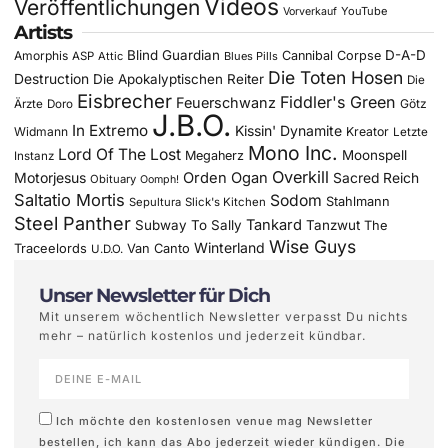
Videos
Veröffentlichungen
YouTube
Vorverkauf
Artists
Blind Guardian
D-A-D
Amorphis
Cannibal Corpse
ASP
Attic
Blues Pills
Die Toten Hosen
Destruction
Die Apokalyptischen Reiter
Die
Eisbrecher
Fiddler's Green
Feuerschwanz
Götz
Ärzte
Doro
J.B.O.
In Extremo
Kissin' Dynamite
Widmann
Kreator
Letzte
Mono Inc.
Lord Of The Lost
Moonspell
Megaherz
Instanz
Overkill
Motorjesus
Orden Ogan
Sacred Reich
Obituary
Oomph!
Saltatio Mortis
Sodom
Stahlmann
Sepultura
Slick's Kitchen
Steel Panther
Tankard
Subway To Sally
Tanzwut
The
Wise Guys
Winterland
Traceelords
Van Canto
U.D.O.
Unser Newsletter für Dich
Mit unserem wöchentlich Newsletter verpasst Du nichts
mehr – natürlich kostenlos und jederzeit kündbar.
Ich möchte den kostenlosen venue mag Newsletter
bestellen, ich kann das Abo jederzeit wieder kündigen. Die