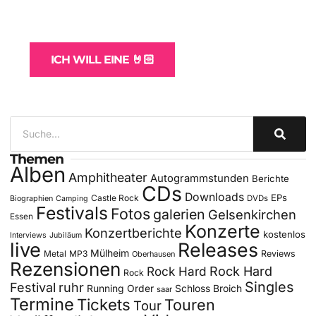
und -Hosting
für Bands
ICH WILL EINE 🤘🏻
Themen
Alben
Amphitheater
Autogrammstunden
Berichte
CDs
Downloads
EPs
Castle Rock
DVDs
Biographien
Camping
Festivals
Fotos
galerien
Gelsenkirchen
Essen
Konzerte
Konzertberichte
kostenlos
Interviews
Jubiläum
live
Releases
Mülheim
Metal
MP3
Reviews
Oberhausen
Rezensionen
Rock Hard
Rock Hard
Rock
Singles
Festival
ruhr
Running Order
Schloss Broich
saar
Termine
Tickets
Touren
Tour