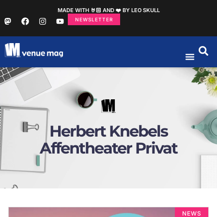
MADE WITH 🤘🏻 AND ❤️ BY LEO SKULL
NEWSLETTER
Herbert Knebels
Affentheater Privat
NEWS