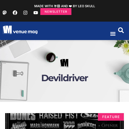
MADE WITH 🤘🏻 AND ❤️ BY LEO SKULL
NEWSLETTER
Devildriver
FEATURE