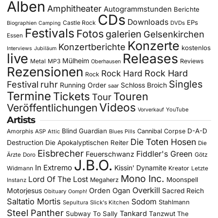
Alben
Amphitheater
Autogrammstunden
Berichte
CDs
Downloads
EPs
Castle Rock
DVDs
Biographien
Camping
Festivals
Fotos
galerien
Gelsenkirchen
Essen
Konzerte
Konzertberichte
kostenlos
Interviews
Jubiläum
live
Releases
Mülheim
Metal
MP3
Reviews
Oberhausen
Rezensionen
Rock Hard
Rock Hard
Rock
Singles
Festival
ruhr
Running Order
Schloss Broich
saar
Termine
Tickets
Touren
Tour
Videos
Veröffentlichungen
YouTube
Vorverkauf
Artists
Blind Guardian
D-A-D
Amorphis
Cannibal Corpse
ASP
Attic
Blues Pills
Die Toten Hosen
Destruction
Die Apokalyptischen Reiter
Die
Eisbrecher
Fiddler's Green
Feuerschwanz
Götz
Ärzte
Doro
J.B.O.
In Extremo
Kissin' Dynamite
Widmann
Kreator
Letzte
Mono Inc.
Lord Of The Lost
Moonspell
Megaherz
Instanz
Overkill
Motorjesus
Orden Ogan
Sacred Reich
Obituary
Oomph!
Saltatio Mortis
Sodom
Stahlmann
Sepultura
Slick's Kitchen
Steel Panther
Tankard
Subway To Sally
Tanzwut
The