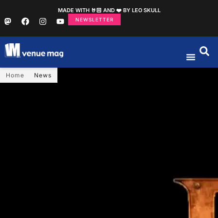
MADE WITH 🤘🏻 AND ❤️ BY LEO SKULL
NEWSLETTER
Home
News