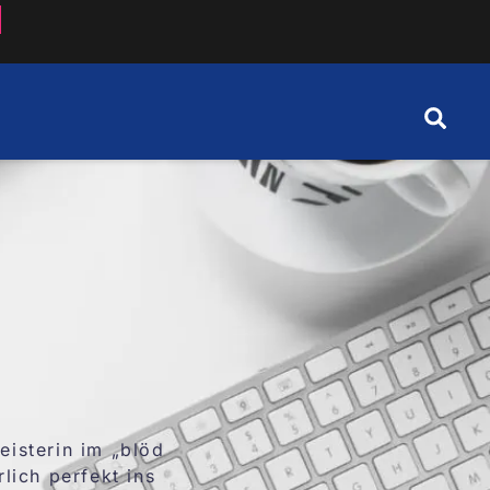
eisterin im „blöd
lich perfekt ins