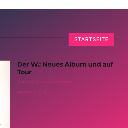
STARTSEITE
Der W.: Neues Album und auf
Tour
11. April 2025
Keine Kommentare
WEITER LESEN »