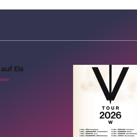
auf Eis
entar