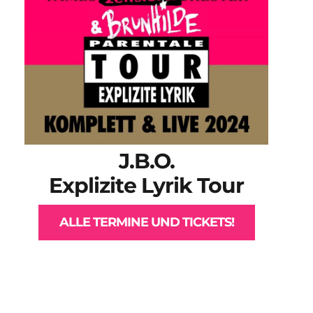
J.B.O.
Explizite Lyrik Tour
ALLE TERMINE UND TICKETS!
VENUE MAG
PRÄSENTIERT