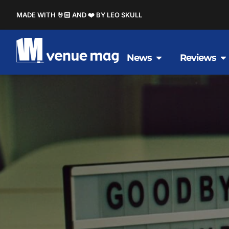
MADE WITH 🤘🏻 AND ❤️ BY LEO SKULL
News
Reviews