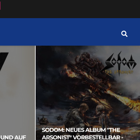
SODOM: NEUES ALBUM "THE
 UND AUF
ARSONIST" VORBESTELLBAR -