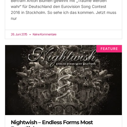
Bertram Anton Blumen gewinnt mit „Träume werden
wahr“ für Deutschland den Eurovision Song Contest
2016 in Stockholm. So sehe ich das kommen. Jetzt muss
nur
26. Juni 2015
Keine Kommentare
FEATURE
Nightwish – Endless Forms Most