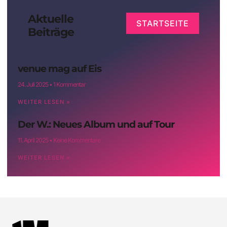
Aktuelle
STARTSEITE
Beiträge
venue mag auf Eis
24. Juli 2025
1 Kommentar
WEITER LESEN »
Der W.: Neues Album und auf Tour
11. April 2025
Keine Kommentare
WEITER LESEN »