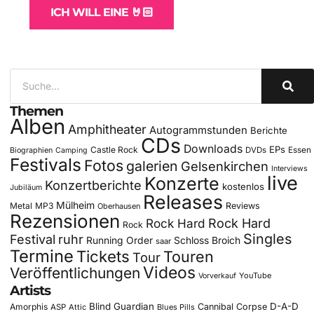
ICH WILL EINE 🤘🏻
Themen
Alben
Amphitheater
Autogrammstunden
Berichte
CDs
Downloads
EPs
Castle Rock
DVDs
Essen
Biographien
Camping
Festivals
Fotos
galerien
Gelsenkirchen
Interviews
live
Konzerte
Konzertberichte
kostenlos
Jubiläum
Releases
Mülheim
Metal
MP3
Reviews
Oberhausen
Rezensionen
Rock Hard
Rock Hard
Rock
Singles
Festival
ruhr
Running Order
Schloss Broich
saar
Termine
Tickets
Touren
Tour
Videos
Veröffentlichungen
YouTube
Vorverkauf
Artists
Blind Guardian
D-A-D
Amorphis
Cannibal Corpse
ASP
Attic
Blues Pills