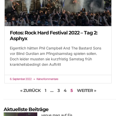
Fotos: Rock Hard Festival 2022 – Tag 2:
Asphyx
Eigentlich hätten Phil Campbell And The Bastard Sons
vor Blind Gurdian am Pfingstsamstag spielen sollen.
Doch leider mussten sie kurzfristig Samstag früh
krankheitsbedingt den Auftritt
6. September 2022
Keine Kommentare
« ZURÜCK
1
…
3
4
5
WEITER »
Aktuellste Beiträge
venue mag auf Eis