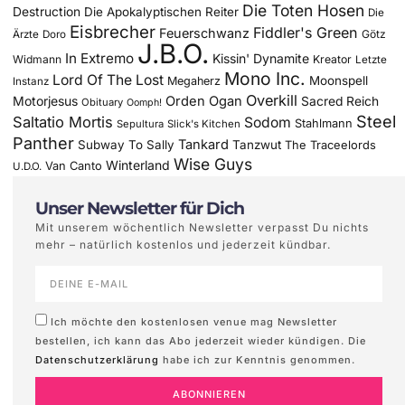
Die Toten Hosen
Destruction
Die Apokalyptischen Reiter
Die
Eisbrecher
Fiddler's Green
Feuerschwanz
Götz
Ärzte
Doro
J.B.O.
In Extremo
Kissin' Dynamite
Widmann
Kreator
Letzte
Mono Inc.
Lord Of The Lost
Moonspell
Megaherz
Instanz
Overkill
Motorjesus
Orden Ogan
Sacred Reich
Obituary
Oomph!
Steel
Saltatio Mortis
Sodom
Stahlmann
Sepultura
Slick's Kitchen
Panther
Tankard
Subway To Sally
Tanzwut
The Traceelords
Wise Guys
Winterland
Van Canto
U.D.O.
Unser Newsletter für Dich
Mit unserem wöchentlich Newsletter verpasst Du nichts
mehr – natürlich kostenlos und jederzeit kündbar.
Ich möchte den kostenlosen venue mag Newsletter
bestellen, ich kann das Abo jederzeit wieder kündigen. Die
Datenschutzerklärung
habe ich zur Kenntnis genommen.
ABONNIEREN