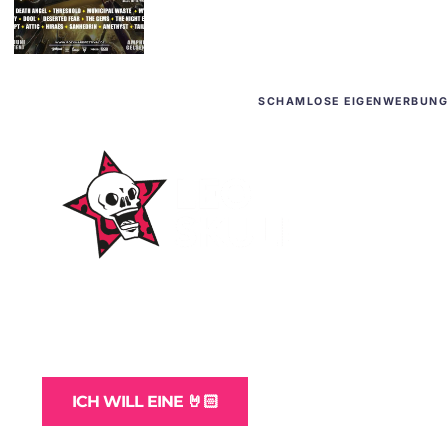
SCHAMLOSE EIGENWERBUNG
WordPress-Websites
und -Hosting
für Bands
ICH WILL EINE 🤘🏻