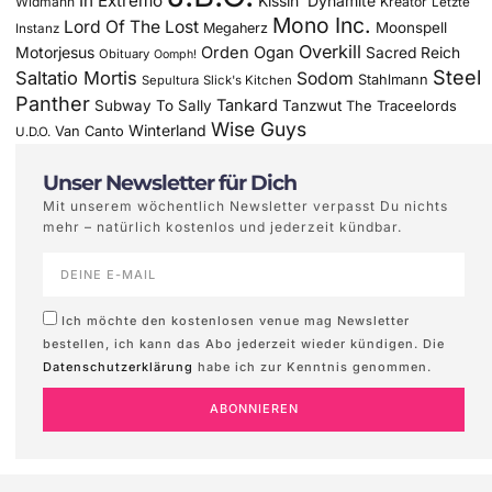
In Extremo
Kissin' Dynamite
Widmann
Kreator
Letzte
Mono Inc.
Lord Of The Lost
Moonspell
Megaherz
Instanz
Overkill
Motorjesus
Orden Ogan
Sacred Reich
Obituary
Oomph!
Steel
Saltatio Mortis
Sodom
Stahlmann
Sepultura
Slick's Kitchen
Panther
Tankard
Subway To Sally
Tanzwut
The Traceelords
Wise Guys
Winterland
Van Canto
U.D.O.
Unser Newsletter für Dich
Mit unserem wöchentlich Newsletter verpasst Du nichts
mehr – natürlich kostenlos und jederzeit kündbar.
Ich möchte den kostenlosen venue mag Newsletter
bestellen, ich kann das Abo jederzeit wieder kündigen. Die
Datenschutzerklärung
habe ich zur Kenntnis genommen.
ABONNIEREN