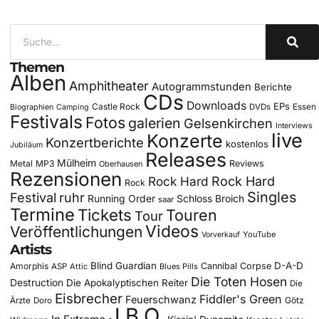
Themen
Alben
Amphitheater
Autogrammstunden
Berichte
CDs
Downloads
EPs
Castle Rock
DVDs
Essen
Biographien
Camping
Festivals
Fotos
galerien
Gelsenkirchen
Interviews
live
Konzerte
Konzertberichte
kostenlos
Jubiläum
Releases
Mülheim
Metal
MP3
Reviews
Oberhausen
Rezensionen
Rock Hard
Rock Hard
Rock
Singles
Festival
ruhr
Running Order
Schloss Broich
saar
Termine
Tickets
Touren
Tour
Videos
Veröffentlichungen
YouTube
Vorverkauf
Artists
Blind Guardian
D-A-D
Amorphis
Cannibal Corpse
ASP
Attic
Blues Pills
Die Toten Hosen
Destruction
Die Apokalyptischen Reiter
Die
Eisbrecher
Fiddler's Green
Feuerschwanz
Götz
Ärzte
Doro
J.B.O.