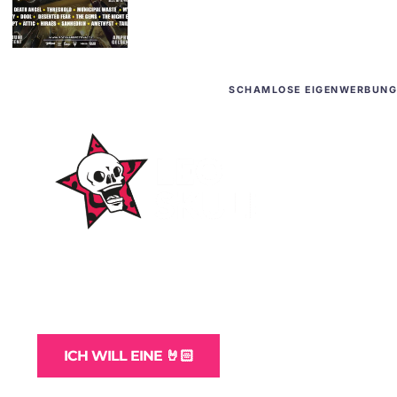
SCHAMLOSE EIGENWERBUNG
WordPress-Websites
und -Hosting
für Bands
ICH WILL EINE 🤘🏻