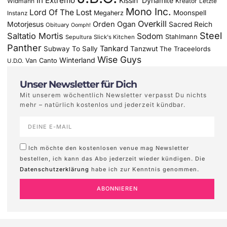
In Extremo
Kissin' Dynamite
Widmann
Kreator
Letzte
Mono Inc.
Lord Of The Lost
Moonspell
Megaherz
Instanz
Overkill
Motorjesus
Orden Ogan
Sacred Reich
Obituary
Oomph!
Steel
Saltatio Mortis
Sodom
Stahlmann
Sepultura
Slick's Kitchen
Panther
Tankard
Subway To Sally
Tanzwut
The Traceelords
Wise Guys
Winterland
Van Canto
U.D.O.
Unser Newsletter für Dich
Mit unserem wöchentlich Newsletter verpasst Du nichts
mehr – natürlich kostenlos und jederzeit kündbar.
Ich möchte den kostenlosen venue mag Newsletter
bestellen, ich kann das Abo jederzeit wieder kündigen. Die
Datenschutzerklärung
habe ich zur Kenntnis genommen.
ABONNIEREN