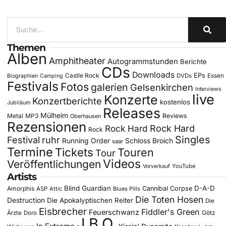
Themen
Alben
Amphitheater
Autogrammstunden
Berichte
CDs
Downloads
EPs
Castle Rock
DVDs
Essen
Biographien
Camping
Festivals
Fotos
galerien
Gelsenkirchen
Interviews
live
Konzerte
Konzertberichte
kostenlos
Jubiläum
Releases
Mülheim
Metal
MP3
Reviews
Oberhausen
Rezensionen
Rock Hard
Rock Hard
Rock
Singles
Festival
ruhr
Running Order
Schloss Broich
saar
Termine
Tickets
Touren
Tour
Videos
Veröffentlichungen
YouTube
Vorverkauf
Artists
Blind Guardian
D-A-D
Amorphis
Cannibal Corpse
ASP
Attic
Blues Pills
Die Toten Hosen
Destruction
Die Apokalyptischen Reiter
Die
Eisbrecher
Fiddler's Green
Feuerschwanz
Götz
Ärzte
Doro
J.B.O.