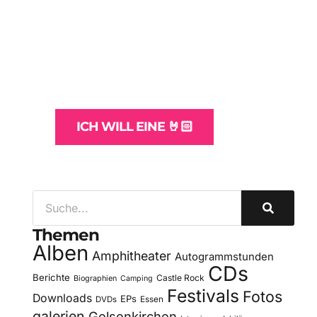
WordPress-
Websites
und -Hosting
für Bands
ICH WILL EINE 🤘🏻
Themen
Alben
Amphitheater
Autogrammstunden
CDs
Berichte
Castle Rock
Biographien
Camping
Festivals
Fotos
Downloads
EPs
DVDs
Essen
galerien
Gelsenkirchen