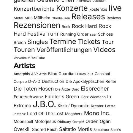
Interviews
Jubiläum
live
Konzerte
Konzertberichte
kostenlos
Releases
Mülheim
Metal
MP3
Reviews
Oberhausen
Rezensionen
Rock Hard
Rock
Rock
Hard Festival
ruhr
Running Order
Schloss
saar
Termine
Tickets
Singles
Tour
Broich
Videos
Touren
Veröffentlichungen
YouTube
Vorverkauf
Artists
Blind Guardian
Amorphis
Cannibal
ASP
Attic
Blues Pills
D-A-D
Destruction
Die Apokalyptischen Reiter
Corpse
Eisbrecher
Die Toten Hosen
Die Ärzte
Doro
Fiddler's Green
In
Feuerschwanz
Götz Widmann
J.B.O.
Extremo
Kissin' Dynamite
Kreator
Letzte
Mono Inc.
Lord Of The Lost
Megaherz
Instanz
Motorjesus
Orden Ogan
Moonspell
Obituary
Oomph!
Overkill
Saltatio Mortis
Sacred Reich
Sepultura
Slick's