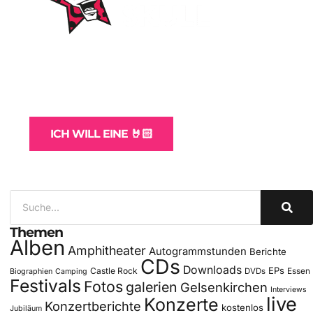
WordPress-Websites
und -Hosting
für Bands
ICH WILL EINE 🤘🏻
Themen
Alben
Amphitheater
Autogrammstunden
Berichte
CDs
Downloads
EPs
Castle Rock
DVDs
Essen
Biographien
Camping
Festivals
Fotos
galerien
Gelsenkirchen
Interviews
live
Konzerte
Konzertberichte
kostenlos
Jubiläum