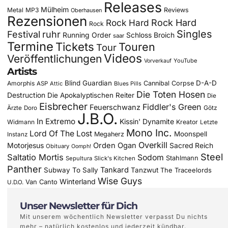
Releases
Mülheim
Metal
MP3
Reviews
Oberhausen
Rezensionen
Rock Hard
Rock Hard
Rock
Singles
Festival
ruhr
Running Order
Schloss Broich
saar
Termine
Tickets
Touren
Tour
Videos
Veröffentlichungen
YouTube
Vorverkauf
Artists
Blind Guardian
D-A-D
Amorphis
Cannibal Corpse
ASP
Attic
Blues Pills
Die Toten Hosen
Destruction
Die Apokalyptischen Reiter
Die
Eisbrecher
Fiddler's Green
Feuerschwanz
Götz
Ärzte
Doro
J.B.O.
In Extremo
Kissin' Dynamite
Widmann
Kreator
Letzte
Mono Inc.
Lord Of The Lost
Moonspell
Megaherz
Instanz
Overkill
Motorjesus
Orden Ogan
Sacred Reich
Obituary
Oomph!
Steel
Saltatio Mortis
Sodom
Stahlmann
Sepultura
Slick's Kitchen
Panther
Tankard
Subway To Sally
Tanzwut
The Traceelords
Wise Guys
Winterland
Van Canto
U.D.O.
Unser Newsletter für Dich
Mit unserem wöchentlich Newsletter verpasst Du nichts
mehr – natürlich kostenlos und jederzeit kündbar.