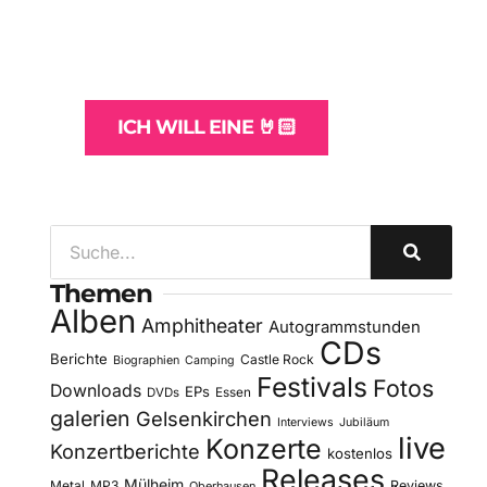
und -Hosting
für Bands
ICH WILL EINE 🤘🏻
Themen
Alben
Amphitheater
Autogrammstunden
CDs
Berichte
Castle Rock
Biographien
Camping
Festivals
Fotos
Downloads
EPs
DVDs
Essen
galerien
Gelsenkirchen
Interviews
Jubiläum
live
Konzerte
Konzertberichte
kostenlos
Releases
Mülheim
Metal
MP3
Reviews
Oberhausen