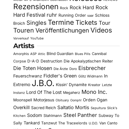
Rezensionen
Rock Hard
Rock
Rock
Hard Festival
ruhr
Running Order
Schloss
saar
Termine
Tickets
Singles
Tour
Broich
Videos
Touren
Veröffentlichungen
YouTube
Vorverkauf
Artists
Blind Guardian
Amorphis
Cannibal
ASP
Attic
Blues Pills
D-A-D
Destruction
Die Apokalyptischen Reiter
Corpse
Eisbrecher
Die Toten Hosen
Die Ärzte
Doro
Fiddler's Green
In
Feuerschwanz
Götz Widmann
J.B.O.
Extremo
Kissin' Dynamite
Kreator
Letzte
Mono Inc.
Lord Of The Lost
Megaherz
Instanz
Motorjesus
Orden Ogan
Moonspell
Obituary
Oomph!
Overkill
Saltatio Mortis
Sacred Reich
Sepultura
Slick's
Steel Panther
Sodom
Subway To
Stahlmann
Kitchen
Tankard
Sally
Tanzwut
The Traceelords
Van Canto
U.D.O.