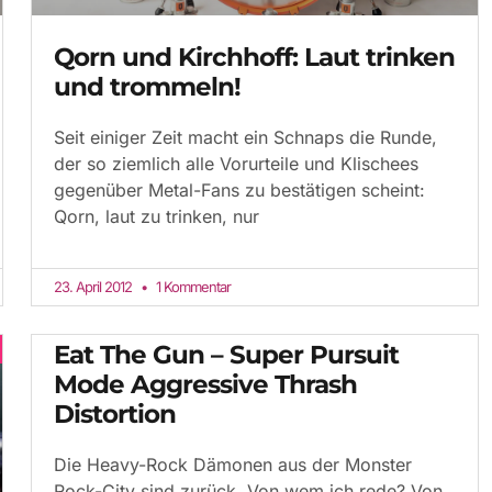
Qorn und Kirchhoff: Laut trinken
und trommeln!
Seit einiger Zeit macht ein Schnaps die Runde,
der so ziemlich alle Vorurteile und Klischees
gegenüber Metal-Fans zu bestätigen scheint:
Qorn, laut zu trinken, nur
23. April 2012
1 Kommentar
Eat The Gun – Super Pursuit
Mode Aggressive Thrash
Distortion
Die Heavy-Rock Dämonen aus der Monster
Rock-City sind zurück. Von wem ich rede? Von