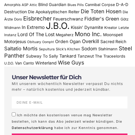
Blind Guardian
D-A-D
Amorphis
Cannibal Corpse
ASP
Attic
Blues Pills
Die Toten Hosen
Destruction
Die Apokalyptischen Reiter
Die
Eisbrecher
Fiddler's Green
Feuerschwanz
Götz
Ärzte
Doro
J.B.O.
In Extremo
Kissin' Dynamite
Widmann
Kreator
Letzte
Mono Inc.
Lord Of The Lost
Moonspell
Megaherz
Instanz
Overkill
Motorjesus
Orden Ogan
Sacred Reich
Obituary
Oomph!
Steel
Saltatio Mortis
Sodom
Stahlmann
Sepultura
Slick's Kitchen
Panther
Tankard
Subway To Sally
Tanzwut
The Traceelords
Wise Guys
Winterland
Van Canto
U.D.O.
Unser Newsletter für Dich
Mit unserem wöchentlich Newsletter verpasst Du nichts
mehr – natürlich kostenlos und jederzeit kündbar.
Ich möchte den kostenlosen venue mag Newsletter
bestellen, ich kann das Abo jederzeit wieder kündigen. Die
Datenschutzerklärung
habe ich zur Kenntnis genommen.