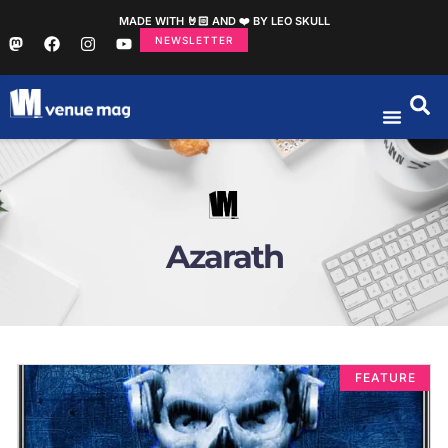
MADE WITH 🤘🏻 AND ❤️ BY LEO SKULL
NEWSLETTER
Azarath
FEATURE