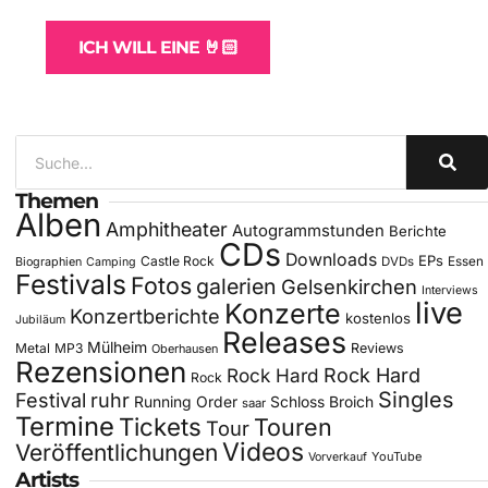
ICH WILL EINE 🤘🏻
Themen
Alben
Amphitheater
Autogrammstunden
Berichte
CDs
Downloads
EPs
Castle Rock
DVDs
Essen
Biographien
Camping
Festivals
Fotos
galerien
Gelsenkirchen
Interviews
live
Konzerte
Konzertberichte
kostenlos
Jubiläum
Releases
Mülheim
Metal
MP3
Reviews
Oberhausen
Rezensionen
Rock Hard
Rock Hard
Rock
Singles
Festival
ruhr
Running Order
Schloss Broich
saar
Termine
Tickets
Touren
Tour
Videos
Veröffentlichungen
YouTube
Vorverkauf
Artists